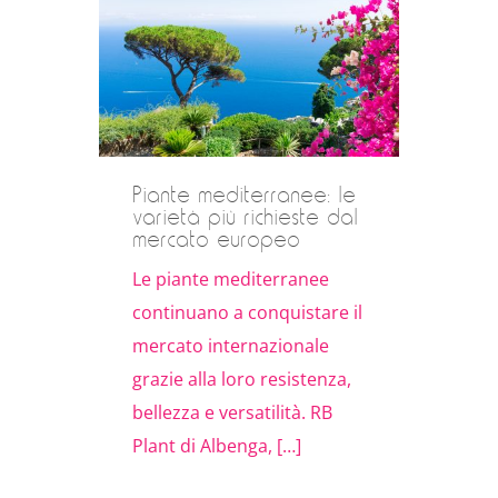
Piante mediterranee: le
Cur
varietà più richieste dal
est
mercato europeo
RB 
Le piante mediterranee
prat
continuano a conquistare il
pia
mercato internazionale
mesi
grazie alla loro resistenza,
[…]
bellezza e versatilità. RB
Plant di Albenga, […]