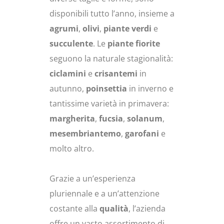
disponibili tutto l’anno, insieme a
agrumi
,
olivi
,
piante verdi
e
succulente
. Le
piante fiorite
seguono la naturale stagionalità:
ciclamini
e
crisantemi
in
autunno,
poinsettia
in inverno e
tantissime varietà in primavera:
margherita
,
fucsia
,
solanum
,
mesembriantemo
,
garofani
e
molto altro.
Grazie a un’esperienza
pluriennale e a un’attenzione
costante alla
qualità
, l’azienda
offre un vasto assortimento di