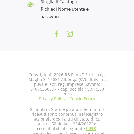
Sfoglia il Catalogo
Richiedi Nome utente e
password.
Copyright © 2026 RB PLANT S.r.l. - reg.
Maglio 3, 17031 Albenga (SV) - Italy - n.
p.iva e iscr. reg. imprese Savona:
01076350097 - cap. sociale 19.916,00
euro
Privacy Policy - Cookie Policy
Gli aiuti di Stato e gli aiuti de minimis
ricevuti sono contenuti nel Registro
nazionale degli aiuti di Stato di cui
all’art. 52 della L. 234/2012” e
consultabili al seguente
LINK
,
inserendo come chiave di ricerca nel