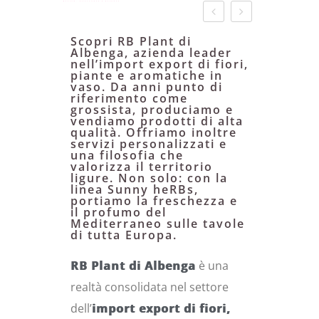
Qualità, innovazione e passione
Scopri RB Plant di
Albenga, azienda leader
nell’import export di fiori,
piante e aromatiche in
vaso. Da anni punto di
riferimento come
grossista, produciamo e
vendiamo prodotti di alta
qualità. Offriamo inoltre
servizi personalizzati e
una filosofia che
valorizza il territorio
ligure. Non solo: con la
linea Sunny heRBs,
portiamo la freschezza e
il profumo del
Mediterraneo sulle tavole
di tutta Europa.
RB Plant di Albenga
è una
realtà consolidata nel settore
dell’
import export di fiori,