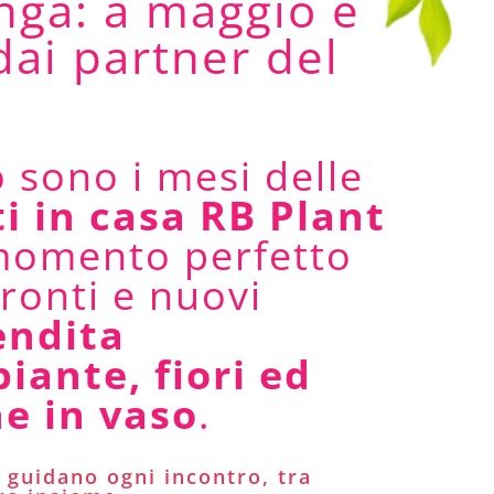
nga: a maggio e
dai partner del
 sono i mesi delle
ti in casa RB Plant
 momento perfetto
fronti e nuovi
endita
piante, fiori ed
e in vaso
.
e guidano ogni incontro, tra