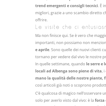
trend emergenti e consigli tecnici
. È 
migliori, grazie a uno scambio diretto c
offrire.
Le visite che ci entusia
Ma non finisce qui. Se è vero che magg
importanti, non possiamo non menzion
e aprile
. Sono quelle dei nuovi clienti c
tornano per vedere dal vivo le nostre p
In quelle settimane, quando
le serre e 
locali ad Albenga sono piene di vita
, 
mano la qualità delle nostre piante, 
così articoli già noti o scoprono prodot
C’è qualcosa di magico nell’osservare 
solo per averlo visto dal vivo: è la
forza 