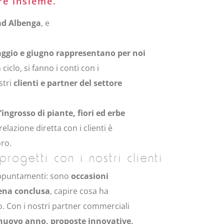
re insieme.
 ad Albenga
, e
ggio e giugno rappresentano per noi
 ciclo, si fanno i conti con i
stri
clienti e partner del settore
’ingrosso di piante, fiori ed erbe
relazione diretta con i clienti è
ro.
rogetti con i nostri clienti
 appuntamenti: sono
occasioni
pena conclusa
, capire cosa ha
. Con i nostri partner commerciali
 nuovo anno, proposte innovative,