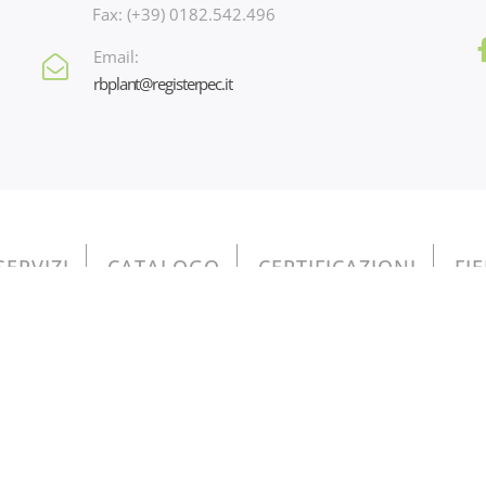
Fax: (+39) 0182.542.496
Email:
rbplant@registerpec.it
SERVIZI
CATALOGO
CERTIFICAZIONI
FI
io 3, 17031 Albenga (SV) - Italy - n. p.iva e iscr. reg. imprese Savo
Privacy Policy - Cookie Policy
o contenuti nel Registro nazionale degli aiuti di Stato di cui all’art.
do come chiave di ricerca nel campo CODICE FISCALE il valore 010