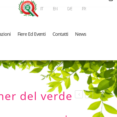
IT
EN
DE
FR
azioni
Fiere Ed Eventi
Contatti
News
tner del verde