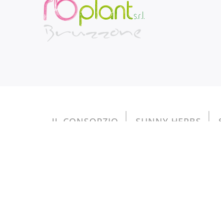
IL CONSORZIO
SUNNY HERBS
Copyright © 2026 RB PLANT S.r.l. - reg. Magl
Gli aiuti di Stato e gli aiuti de minimis ricevuti son
inseren