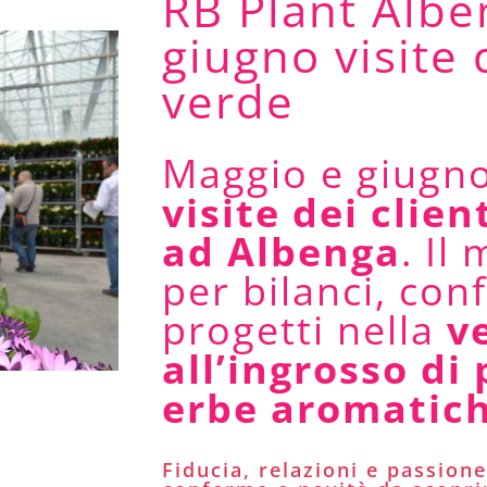
RB Plant Albe
giugno visite 
verde
Maggio e giugno
visite dei clien
ad Albenga
. Il
per bilanci, con
progetti nella
v
all’ingrosso di 
erbe aromatich
Fiducia, relazioni e passion