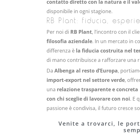
contatto diretto con la natura e il 
disponibile in ogni stagione.
RB Plant: fiducia, esperi
Per noi di
RB Plant
, l’incontro con il cl
filosofia aziendale
. In un mercato in c
differenza è
la fiducia costruita nel t
di mano contribuisce a rafforzare una r
Da
Albenga al resto d’Europa
, portiam
import-export nel settore verde
, offr
una
relazione trasparente e concreta
con chi sceglie di lavorare con noi
. E 
passione è condivisa, il futuro cresce s
Venite a trovarci, le por
sem