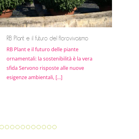
RB Plant e il futuro del florovivaismo
Pia
RB Plant e il futuro delle piante
Com
ornamentali: la sostenibilità è la vera
man
sfida Servono risposte alle nuove
com
esigenze ambientali, […]
tro