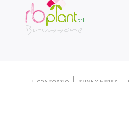
IL CONSORZIO
SUNNY HERBS
Copyright © 2026 RB PLANT S.r.l. - reg. Magl
Gli aiuti di Stato e gli aiuti de minimis ricevuti son
inseren