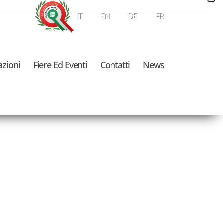
IT
EN
DE
FR
azioni
Fiere Ed Eventi
Contatti
News