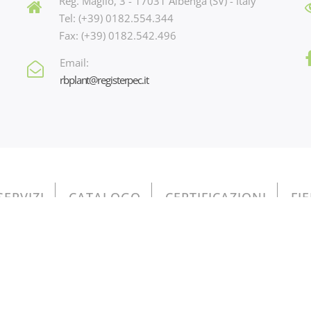
Reg. Maglio, 3 - 17031 Albenga (SV) - Italy
Tel: (+39) 0182.554.344
Fax: (+39) 0182.542.496
Email:
rbplant@registerpec.it
SERVIZI
CATALOGO
CERTIFICAZIONI
FI
io 3, 17031 Albenga (SV) - Italy - n. p.iva e iscr. reg. imprese Savo
Privacy Policy - Cookie Policy
o contenuti nel Registro nazionale degli aiuti di Stato di cui all’art.
do come chiave di ricerca nel campo CODICE FISCALE il valore 010