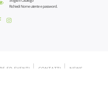
Sfoglia il Catalogo
Richiedi Nome utente e password.
ERE ED EVENTI
CONTATTI
NEWS
na: 01076350097 - cap. sociale 19.916,00 euro
 52 della L. 234/2012” e consultabili al seguente
LINK
,
76350097