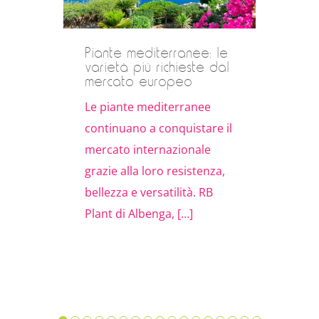
Piante mediterranee: le
Cur
varietà più richieste dal
est
mercato europeo
RB 
Le piante mediterranee
prat
continuano a conquistare il
pia
mercato internazionale
mesi
grazie alla loro resistenza,
[…]
bellezza e versatilità. RB
Plant di Albenga, […]