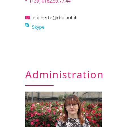
(+39) 0182.59.77.44
etichette@rbplant.it
Skype
Administration